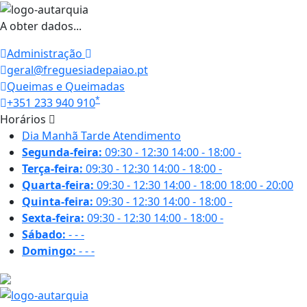
A obter dados...
Administração
geral@freguesiadepaiao.pt
Queimas e Queimadas
*
+351 233 940 910
Horários
Dia
Manhã
Tarde
Atendimento
Segunda-feira:
09:30 - 12:30
14:00 - 18:00
-
Terça-feira:
09:30 - 12:30
14:00 - 18:00
-
Quarta-feira:
09:30 - 12:30
14:00 - 18:00
18:00 - 20:00
Quinta-feira:
09:30 - 12:30
14:00 - 18:00
-
Sexta-feira:
09:30 - 12:30
14:00 - 18:00
-
Sábado:
-
-
-
Domingo:
-
-
-
17 ºC