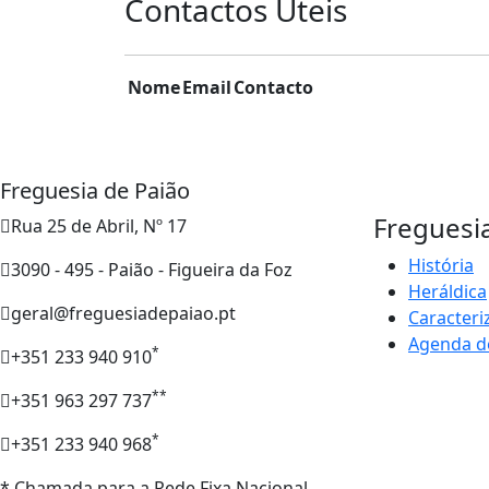
Contactos Úteis
Nome
Email
Contacto
Freguesia de Paião
Freguesi
Rua 25 de Abril, Nº 17
História
3090 - 495 - Paião - Figueira da Foz
Heráldica
geral@freguesiadepaiao.pt
Caracteri
Agenda d
*
+351 233 940 910
**
+351 963 297 737
*
+351 233 940 968
* Chamada para a Rede Fixa Nacional