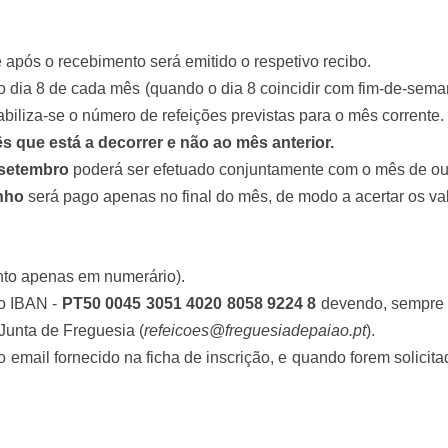
e após o recebimento será emitido o respetivo recibo.
 dia 8 de cada mês (quando o dia 8 coincidir com fim-de-seman
tabiliza-se o número de refeições previstas para o mês corrente.
s que está a decorrer e não ao mês anterior.
setembro
poderá ser efetuado conjuntamente com o mês de ou
nho
será pago apenas no final do mês, de modo a acertar os v
nto apenas em numerário).
 o IBAN -
PT50 0045 3051 4020 8058 9224 8
devendo, sempre 
Junta de Freguesia (
refeicoes@freguesiadepaiao.pt
).
 o email fornecido na ficha de inscrição, e quando forem solicit