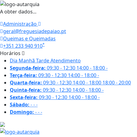
A obter dados...
Administração
geral@freguesiadepaiao.pt
Queimas e Queimadas
*
+351 233 940 910
Horários
Dia
Manhã
Tarde
Atendimento
Segunda-feira:
09:30 - 12:30
14:00 - 18:00
-
Terça-feira:
09:30 - 12:30
14:00 - 18:00
-
Quarta-feira:
09:30 - 12:30
14:00 - 18:00
18:00 - 20:00
Quinta-feira:
09:30 - 12:30
14:00 - 18:00
-
Sexta-feira:
09:30 - 12:30
14:00 - 18:00
-
Sábado:
-
-
-
Domingo:
-
-
-
16.3 ºC