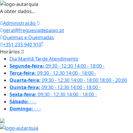
A obter dados...
Administração
geral@freguesiadepaiao.pt
Queimas e Queimadas
*
+351 233 940 910
Horários
Dia
Manhã
Tarde
Atendimento
Segunda-feira:
09:30 - 12:30
14:00 - 18:00
-
Terça-feira:
09:30 - 12:30
14:00 - 18:00
-
Quarta-feira:
09:30 - 12:30
14:00 - 18:00
18:00 - 20:00
Quinta-feira:
09:30 - 12:30
14:00 - 18:00
-
Sexta-feira:
09:30 - 12:30
14:00 - 18:00
-
Sábado:
-
-
-
Domingo:
-
-
-
19.3 ºC