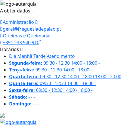
A obter dados...
Administração
geral@freguesiadepaiao.pt
Queimas e Queimadas
*
+351 233 940 910
Horários
Dia
Manhã
Tarde
Atendimento
Segunda-feira:
09:30 - 12:30
14:00 - 18:00
-
Terça-feira:
09:30 - 12:30
14:00 - 18:00
-
Quarta-feira:
09:30 - 12:30
14:00 - 18:00
18:00 - 20:00
Quinta-feira:
09:30 - 12:30
14:00 - 18:00
-
Sexta-feira:
09:30 - 12:30
14:00 - 18:00
-
Sábado:
-
-
-
Domingo:
-
-
-
26.6 ºC