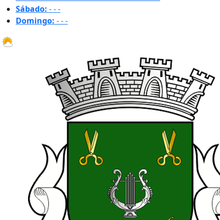
Sábado:
-
-
-
Domingo:
-
-
-
20.5 ºC