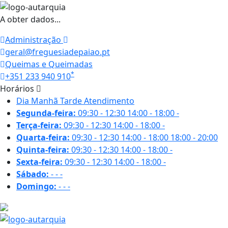
A obter dados...
Administração
geral@freguesiadepaiao.pt
Queimas e Queimadas
*
+351 233 940 910
Horários
Dia
Manhã
Tarde
Atendimento
Segunda-feira:
09:30 - 12:30
14:00 - 18:00
-
Terça-feira:
09:30 - 12:30
14:00 - 18:00
-
Quarta-feira:
09:30 - 12:30
14:00 - 18:00
18:00 - 20:00
Quinta-feira:
09:30 - 12:30
14:00 - 18:00
-
Sexta-feira:
09:30 - 12:30
14:00 - 18:00
-
Sábado:
-
-
-
Domingo:
-
-
-
22 ºC