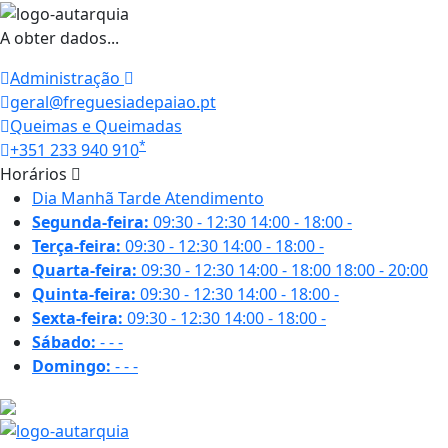
A obter dados...
Administração
geral@freguesiadepaiao.pt
Queimas e Queimadas
*
+351 233 940 910
Horários
Dia
Manhã
Tarde
Atendimento
Segunda-feira:
09:30 - 12:30
14:00 - 18:00
-
Terça-feira:
09:30 - 12:30
14:00 - 18:00
-
Quarta-feira:
09:30 - 12:30
14:00 - 18:00
18:00 - 20:00
Quinta-feira:
09:30 - 12:30
14:00 - 18:00
-
Sexta-feira:
09:30 - 12:30
14:00 - 18:00
-
Sábado:
-
-
-
Domingo:
-
-
-
16.8 ºC