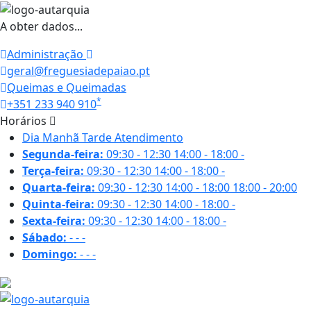
A obter dados...
Administração
geral@freguesiadepaiao.pt
Queimas e Queimadas
*
+351 233 940 910
Horários
Dia
Manhã
Tarde
Atendimento
Segunda-feira:
09:30 - 12:30
14:00 - 18:00
-
Terça-feira:
09:30 - 12:30
14:00 - 18:00
-
Quarta-feira:
09:30 - 12:30
14:00 - 18:00
18:00 - 20:00
Quinta-feira:
09:30 - 12:30
14:00 - 18:00
-
Sexta-feira:
09:30 - 12:30
14:00 - 18:00
-
Sábado:
-
-
-
Domingo:
-
-
-
17.9 ºC