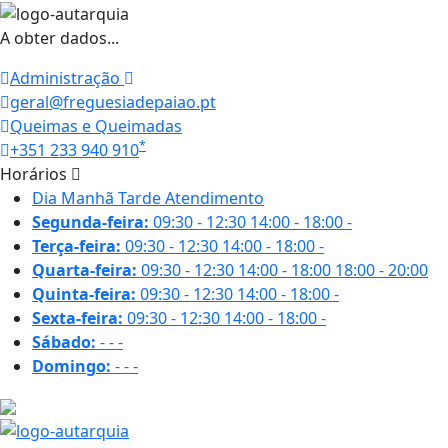
A obter dados...
Administração
geral@freguesiadepaiao.pt
Queimas e Queimadas
*
+351 233 940 910
Horários
Dia
Manhã
Tarde
Atendimento
Segunda-feira:
09:30 - 12:30
14:00 - 18:00
-
Terça-feira:
09:30 - 12:30
14:00 - 18:00
-
Quarta-feira:
09:30 - 12:30
14:00 - 18:00
18:00 - 20:00
Quinta-feira:
09:30 - 12:30
14:00 - 18:00
-
Sexta-feira:
09:30 - 12:30
14:00 - 18:00
-
Sábado:
-
-
-
Domingo:
-
-
-
18.4 ºC