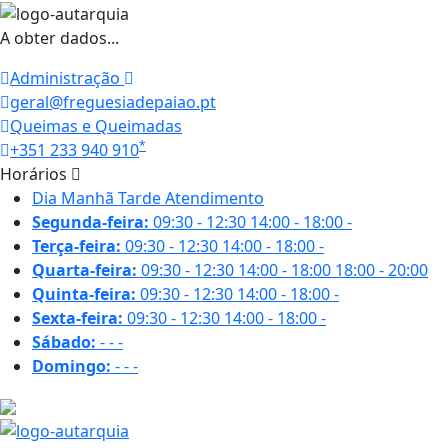
A obter dados...
Administração
geral@freguesiadepaiao.pt
Queimas e Queimadas
*
+351 233 940 910
Horários
Dia
Manhã
Tarde
Atendimento
Segunda-feira:
09:30 - 12:30
14:00 - 18:00
-
Terça-feira:
09:30 - 12:30
14:00 - 18:00
-
Quarta-feira:
09:30 - 12:30
14:00 - 18:00
18:00 - 20:00
Quinta-feira:
09:30 - 12:30
14:00 - 18:00
-
Sexta-feira:
09:30 - 12:30
14:00 - 18:00
-
Sábado:
-
-
-
Domingo:
-
-
-
27 ºC