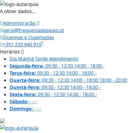
A obter dados...
Administração
geral@freguesiadepaiao.pt
Queimas e Queimadas
*
+351 233 940 910
Horários
Dia
Manhã
Tarde
Atendimento
Segunda-feira:
09:30 - 12:30
14:00 - 18:00
-
Terça-feira:
09:30 - 12:30
14:00 - 18:00
-
Quarta-feira:
09:30 - 12:30
14:00 - 18:00
18:00 - 20:00
Quinta-feira:
09:30 - 12:30
14:00 - 18:00
-
Sexta-feira:
09:30 - 12:30
14:00 - 18:00
-
Sábado:
-
-
-
Domingo:
-
-
-
26.3 ºC