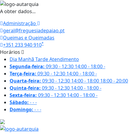
A obter dados...
Administração
geral@freguesiadepaiao.pt
Queimas e Queimadas
*
+351 233 940 910
Horários
Dia
Manhã
Tarde
Atendimento
Segunda-feira:
09:30 - 12:30
14:00 - 18:00
-
Terça-feira:
09:30 - 12:30
14:00 - 18:00
-
Quarta-feira:
09:30 - 12:30
14:00 - 18:00
18:00 - 20:00
Quinta-feira:
09:30 - 12:30
14:00 - 18:00
-
Sexta-feira:
09:30 - 12:30
14:00 - 18:00
-
Sábado:
-
-
-
Domingo:
-
-
-
16.5 ºC