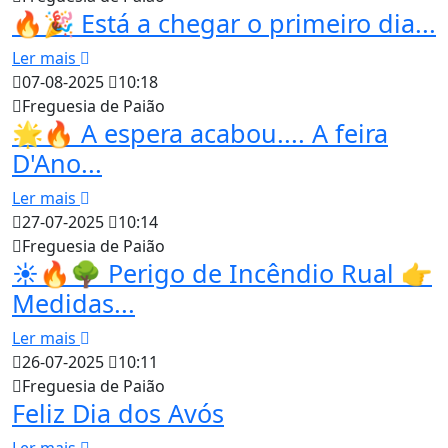
🔥🎉 Está a chegar o primeiro dia...
Ler mais
07-08-2025
10:18
Freguesia de Paião
🌟🔥 A espera acabou.... A feira
D'Ano...
Ler mais
27-07-2025
10:14
Freguesia de Paião
☀️🔥🌳 Perigo de Incêndio Rual 👉
Medidas...
Ler mais
26-07-2025
10:11
Freguesia de Paião
Feliz Dia dos Avós
Ler mais